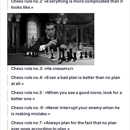
Chess rule no.2: »Everything is more complicated than it
looks like.«
Chess rule no.3: »Hе спешить!«
Chess rule no.4: »Even a bad plan is better than no plan
at all.«
Chess rule no.5 : »When you see a good move, look for a
better one.«
Chess rule no .6: »Never interrupt your enemy when he
is making mistake.«
Chess rule no 7: »Always plan for the fact that no plan
ever goes according to plan.«