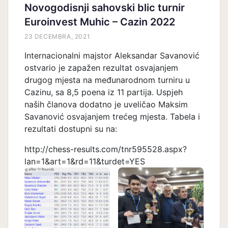
Novogodisnji sahovski blic turnir
Euroinvest Muhic – Cazin 2022
23 DECEMBRA, 2021
Internacionalni majstor Aleksandar Savanović
ostvario je zapažen rezultat osvajanjem
drugog mjesta na međunarodnom turniru u
Cazinu, sa 8,5 poena iz 11 partija. Uspjeh
naših članova dodatno je uveličao Maksim
Savanović osvajanjem trećeg mjesta. Tabela i
rezultati dostupni su na:
http://chess-results.com/tnr595528.aspx?
lan=1&art=1&rd=11&turdet=YES