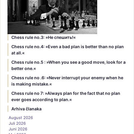
Chess rule no.3: »Hе спешить!«
Chess rule no.4: »Even a bad plan is better than no plan
at all.«
Chess rule no.5 : »When you see a good move, look for a
better one.«
Chess rule no .6: »Never interrupt your enemy when he
is making mistake.«
Chess rule no 7: »Always plan for the fact that no plan
ever goes according to plan.«
Arhiva članaka
August 2026
Juli 2026
Juni 2026