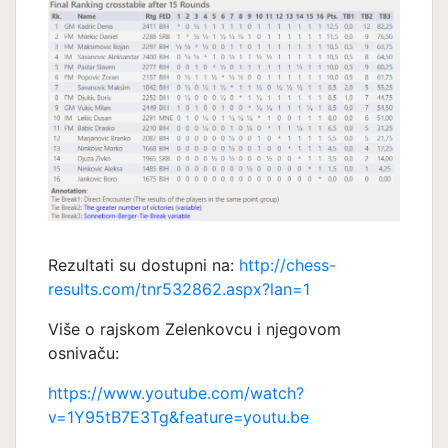
Rezultati su dostupni na:
http://chess-
results.com/tnr532862.aspx?lan=1
Više o rajskom Zelenkovcu i njegovom
osnivaču:
https://www.youtube.com/watch?
v=1Y95tB7E3Tg&feature=youtu.be