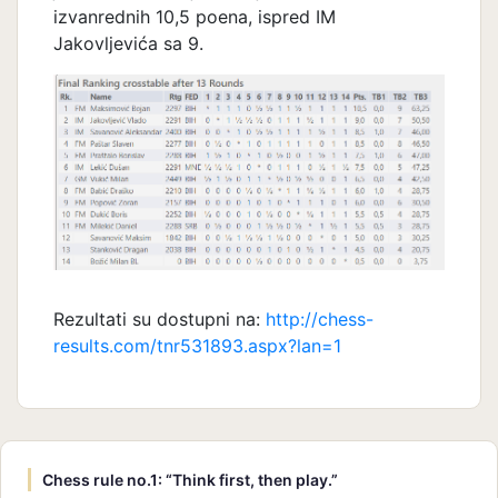
izvanrednih 10,5 poena, ispred IM
Jakovljevića sa 9.
Rezultati su dostupni na:
http://chess-
results.com/tnr531893.aspx?lan=1
Chess rule no.1: “Think first, then play.”