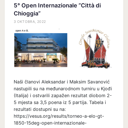
5° Open Internazionale “Città di
Chioggia”
3 OKTOBRA, 2022
Naši članovi Aleksandar i Maksim Savanović
nastupili su na međunarodnom turniru u Kjođi
(Italija) i ostvarili zapažen rezultat diobom 2-
5 mjesta sa 3,5 poena iz 5 partija. Tabela i
rezultati dostupni su na:
https://vesus.org/results/torneo-a-elo-gt-
1850-15deg-open-internazionale-