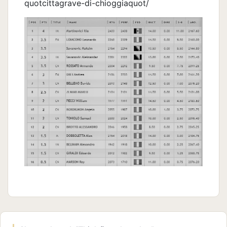
quotcittagrave-di-chioggiaquot/