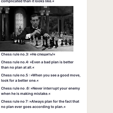
complicated than it looks like.«
Chess rule no.3: »Hе спешить!«
Chess rule no.4: »Even a bad plan is better
than no plan at all.«
Chess rule no.5 : »When you see a good move,
look for a better one.«
Chess rule no .6: »Never interrupt your enemy
when he is making mistake.«
Chess rule no 7: »Always plan for the fact that
no plan ever goes according to plan.«