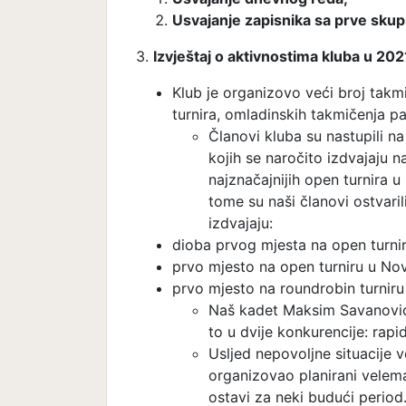
Usvajanje zapisnika sa p
rve skup
3.
Izvještaj o aktivnostima kluba u 202
Klub je organizovo veći broj takmi
turnira, omladinskih takmičenja 
Članovi kluba su nastupili na
kojih se naročito izdvajaju 
najznačajnijih open turnira 
tome su naši članovi ostvari
izdvajaju:
dioba prvog mjesta na open turnir
prvo mjesto na open turniru u N
prvo mjesto na roundrobin turniru
Naš kadet Maksim Savanović 
to u dvije konkurencije: rapid 
Usljed nepovoljne situacije
organizovao planirani velemaj
ostavi za neki budući period