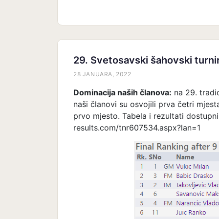
29. Svetosavski šahovski turn
28 JANUARA, 2022
Dominacija naših članova:
na 29. trad
naši članovi su osvojili prva četri mjes
prvo mjesto. Tabela i rezultati dostupni
results.com/tnr607534.aspx?lan=1