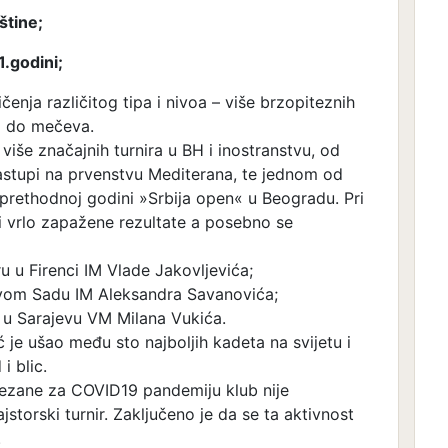
štine;
1.godini;
čenja različitog tipa i nivoa – više brzopiteznih
pa do mečeva.
 više značajnih turnira u BH i inostranstvu, od
nastupi na prvenstvu Mediterana, te jednom od
u prethodnoj godini »Srbija open« u Beogradu. Pri
li vrlo zapažene rezultate a posebno se
u u Firenci IM Vlade Jakovljevića;
ovom Sadu IM Aleksandra Savanovića;
 u Sarajevu VM Milana Vukića.
je ušao među sto najboljih kadeta na svijetu i
i blic.
 vezane za COVID19 pandemiju klub nije
storski turnir. Zaključeno je da se ta aktivnost
.