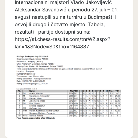
Internacionalni majstori Vlado Jakovljević i
Aleksandar Savanović u periodu 27. juli – 01.
avgust nastupili su na turniru u Budimpešti i
osvojili drugo i četvrto mjesto. Tabela,
rezultati i partije dostupni su na:
https://s1.chess-results.com/tnrWZ.aspx?
lan=1&SNode=S0&tno=1164887