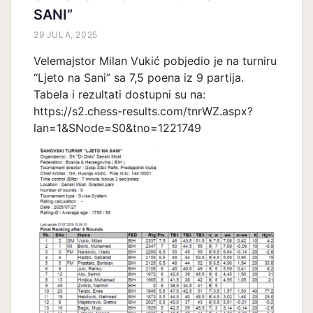
SANI”
29 JULA, 2025
Velemajstor Milan Vukić pobjedio je na turniru
“Ljeto na Sani” sa 7,5 poena iz 9 partija.
Tabela i rezultati dostupni su na:
https://s2.chess-results.com/tnrWZ.aspx?
lan=1&SNode=S0&tno=1221749