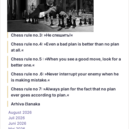
Chess rule no.3: »Hе спешить!«
Chess rule no.4: »Even a bad plan is better than no plan
at all.«
Chess rule no.5 : »When you see a good move, look for a
better one.«
Chess rule no .6: »Never interrupt your enemy when he
is making mistake.«
Chess rule no 7: »Always plan for the fact that no plan
ever goes according to plan.«
Arhiva članaka
August 2026
Juli 2026
Juni 2026
Maj 2026