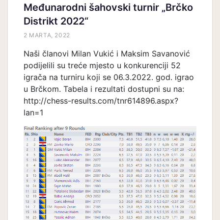
Međunarodni šahovski turnir „Brčko
Distrikt 2022“
2 MARTA, 2022
Naši članovi Milan Vukić i Maksim Savanović
podijelili su treće mjesto u konkurenciji 52
igrača na turniru koji se 06.3.2022. god. igrao
u Brčkom. Tabela i rezultati dostupni su na:
http://chess-results.com/tnr614896.aspx?
lan=1