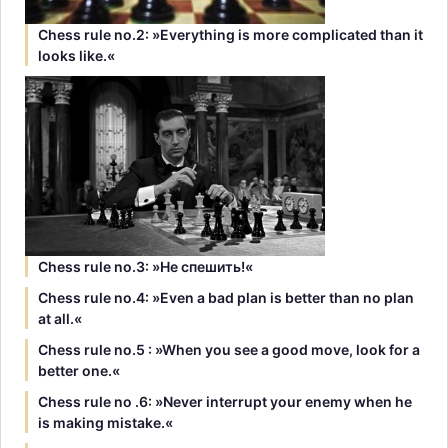
Chess rule no.2: »Everything is more complicated than it
looks like.«
Chess rule no.3: »Hе спешить!«
Chess rule no.4: »Even a bad plan is better than no plan
at all.«
Chess rule no.5 : »When you see a good move, look for a
better one.«
Chess rule no .6: »Never interrupt your enemy when he
is making mistake.«