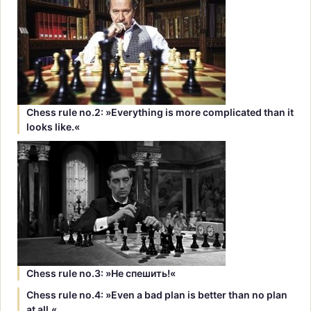
Chess rule no.2: »Everything is more complicated than it
looks like.«
Chess rule no.3: »Hе спешить!«
Chess rule no.4: »Even a bad plan is better than no plan
at all.«