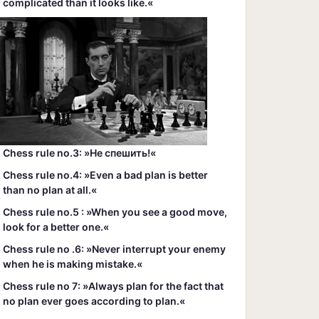
complicated than it looks like.«
Chess rule no.3: »Hе спешить!«
Chess rule no.4: »Even a bad plan is better
than no plan at all.«
Chess rule no.5 : »When you see a good move,
look for a better one.«
Chess rule no .6: »Never interrupt your enemy
when he is making mistake.«
Chess rule no 7: »Always plan for the fact that
no plan ever goes according to plan.«