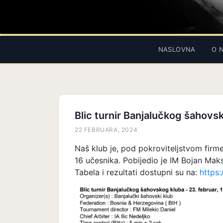
NASLOVNA
O 
Blic turnir Banjalučkog šahovs
22 FEBRUARA, 2024
Naš klub je, pod pokroviteljstvom firme
16 učesnika. Pobijedio je IM Bojan Maks
Tabela i rezultati dostupni su na:
https