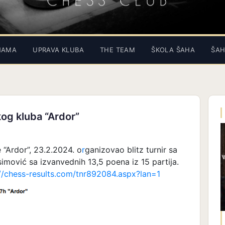
NAMA
UPRAVA KLUBA
THE TEAM
ŠKOLA ŠAHA
ŠAH
kog kluba “Ardor”
 “Ardor”, 23.2.2024. o
r
ganizovao blitz turnir sa
imović sa izvanvednih 13,5 poena iz 15 partija.
://chess-results.com/tnr892084.aspx?lan=1