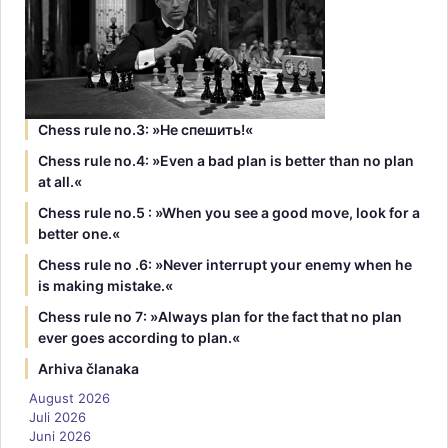
Chess rule no.3: »Hе спешить!«
Chess rule no.4: »Even a bad plan is better than no plan
at all.«
Chess rule no.5 : »When you see a good move, look for a
better one.«
Chess rule no .6: »Never interrupt your enemy when he
is making mistake.«
Chess rule no 7: »Always plan for the fact that no plan
ever goes according to plan.«
Arhiva članaka
August 2026
Juli 2026
Juni 2026