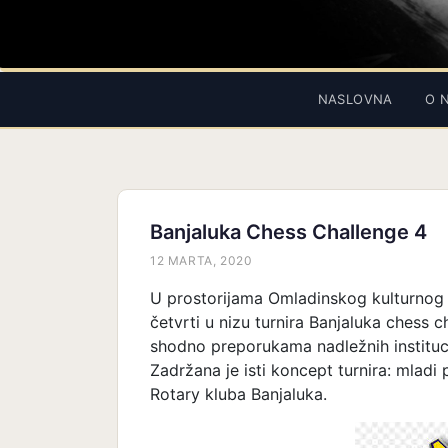
NASLOVNA
O 
Banjaluka Chess Challenge 4
12 MARTA, 2020
U prostorijama Omladinskog kulturnog c
četvrti u nizu turnira Banjaluka chess 
shodno preporukama nadležnih instituci
Zadržana je isti koncept turnira: mladi 
Rotary kluba Banjaluka.