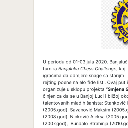
U periodu od 01-03.jula 2020. Banjalučk
turnira
Banjaluka Chess Challenge
, koj
igračima da odmjere snage sa starijm i 
rejting poene na elo fide listi. Ovaj pu
organizuje u sklopu projekta “
Smjena G
činjenica da se u Banjoj Luci i bližoj o
talentovanih mladih šahista: Stanković
(2005.god), Savanović Maksim (2005.g
(2008.god), Ninković Aleksa (2005.god
(2007.god), Bundalo Strahinja (2010.go