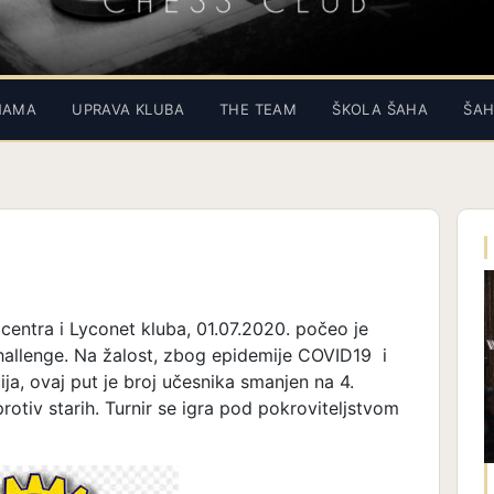
NAMA
UPRAVA KLUBA
THE TEAM
ŠKOLA ŠAHA
ŠAH
entra i Lyconet kluba, 01.07.2020. počeo je
challenge. Na žalost, zbog epidemije COVID19 i
ja, ovaj put je broj učesnika smanjen na 4.
protiv starih. Turnir se igra pod pokroviteljstvom