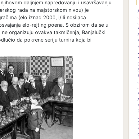
 njihovom daljnjem napredovanju i usavršavanju
nerskog rada na majstorskom nivou) je
gračima (elo iznad 2000, i/ili nosilaca
svajanja elo-rejting poena. S obzirom da se u
me ne organizuju ovakva takmičenja, Banjalučki
dlučio da pokrene seriju turnira koja bi