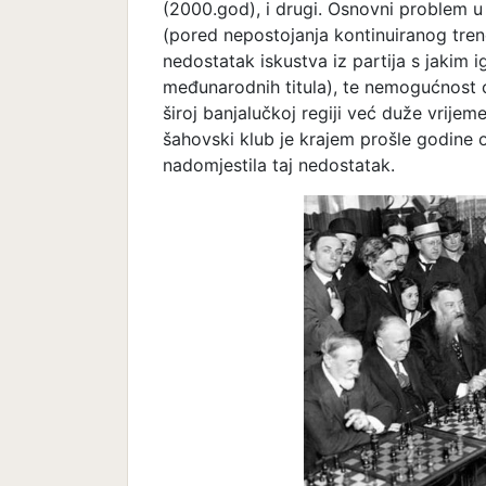
(2000.god), i drugi. Osnovni problem u
(pored nepostojanja kontinuiranog tre
nedostatak iskustva iz partija s jakim i
međunarodnih titula), te nemogućnost o
široj banjalučkoj regiji već duže vrije
šahovski klub je krajem prošle godine o
nadomjestila taj nedostatak.