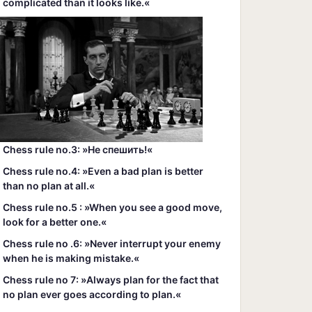
complicated than it looks like.«
Chess rule no.3: »Hе спешить!«
Chess rule no.4: »Even a bad plan is better
than no plan at all.«
Chess rule no.5 : »When you see a good move,
look for a better one.«
Chess rule no .6: »Never interrupt your enemy
when he is making mistake.«
Chess rule no 7: »Always plan for the fact that
no plan ever goes according to plan.«