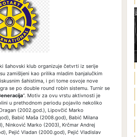
i šahovski klub organizuje četvrti iz serije
i su zamišljeni kao prilika mladim banjalučkim
iskusnim šahistima, i pri tome osvoje nove
t igra se po double round robin sistemu. Turnir se
eneracija
“. Motiv za ovu vrstu aktivnosti je
kolini u prethodnom periodu pojavilo nekoliko
 Dragan (2002.god.), Lipovčić Marko
od), Babić Maša (2008.god), Babić Milana
), Ninković Marko (2003), Krčmar Andrej
d), Pejić Vladan (2000.god), Pejić Vladislav