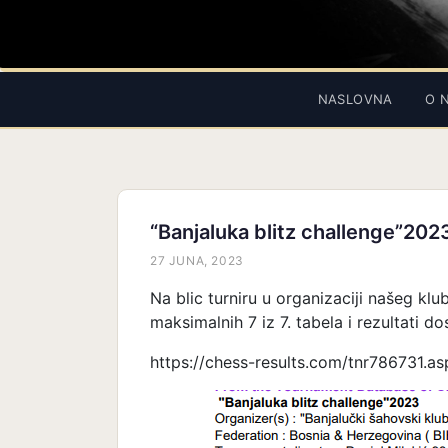
NASLOVNA
O 
“Banjaluka blitz challenge”202
27 JUNA, 2023
Na blic turniru u organizaciji našeg kl
maksimalnih 7 iz 7. tabela i rezultati do
https://chess-results.com/tnr786731.