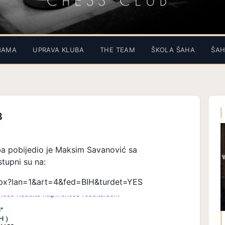
NAMA
UPRAVA KLUBA
THE TEAM
ŠKOLA ŠAHA
ŠAH
3
uba pobijedio je Maksim Savanović sa
stupni su na:
aspx?lan=1&art=4&fed=BIH&turdet=YES