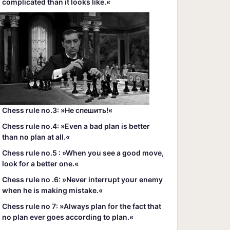
complicated than it looks like.«
Chess rule no.3: »Hе спешить!«
Chess rule no.4: »Even a bad plan is better
than no plan at all.«
Chess rule no.5 : »When you see a good move,
look for a better one.«
Chess rule no .6: »Never interrupt your enemy
when he is making mistake.«
Chess rule no 7: »Always plan for the fact that
no plan ever goes according to plan.«