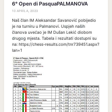
6° Open di PasquaPALMANOVA
10 APRILA, 2023
Naš član IM Aleksandar Savanović pobijedio
je na turniru u Palmanovi. Uspjeh naših
članova uvećao je IM Dušan Lekić diobom
drugog mjesta. Tabela i rezultati dostupni su
na: https://chess-results.com/tnr739451.aspx?
lan=1