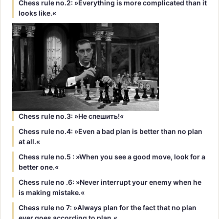
Chess rule no.2: »Everything is more complicated than it
looks like.«
Chess rule no.3: »Hе спешить!«
Chess rule no.4: »Even a bad plan is better than no plan
at all.«
Chess rule no.5 : »When you see a good move, look for a
better one.«
Chess rule no .6: »Never interrupt your enemy when he
is making mistake.«
Chess rule no 7: »Always plan for the fact that no plan
ever goes according to plan.«