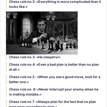
Chess rule no.2: »Everything is more complicated than it
looks like.«
Chess rule no.3: »Hе спешить!«
Chess rule no.4: »Even a bad plan is better than no plan
at all.«
Chess rule no.5 : »When you see a good move, look for a
better one.«
Chess rule no .6: »Never interrupt your enemy when he
is making mistake.«
Chess rule no 7: »Always plan for the fact that no plan
ever goes according to plan.«