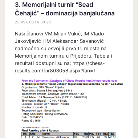
3. Memorijalni turnir “Sead
Čehajić” – dominacija banjalučana
20 AVGUSTA, 2023
Naši članovi VM Milan Vukić, IM Vlado
Jakovljević i IM Aleksandar Savanović
nadmoćno su osvojili prva tri mjesta na
Memorijalnom turniru u Prijedoru. Tabela i
rezultati dostupni su na: https://chess-
results.com/tnr803058.aspx?lan=1