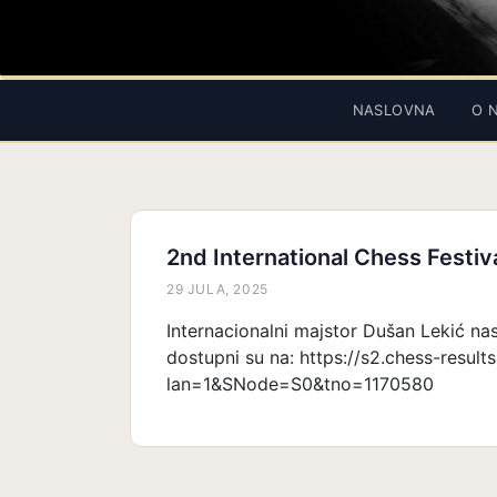
NASLOVNA
O 
2nd International Chess Fest
29 JULA, 2025
Internacionalni majstor Dušan Lekić nas
dostupni su na: https://s2.chess-resul
lan=1&SNode=S0&tno=1170580