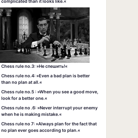
complicated than it looks like.«
Chess rule no.3: »Hе спешить!«
Chess rule no.4: »Even a bad plan is better
than no plan at all.«
Chess rule no.5 : »When you see a good move,
look for a better one.«
Chess rule no .6: »Never interrupt your enemy
when he is making mistake.«
Chess rule no 7: »Always plan for the fact that
no plan ever goes according to plan.«