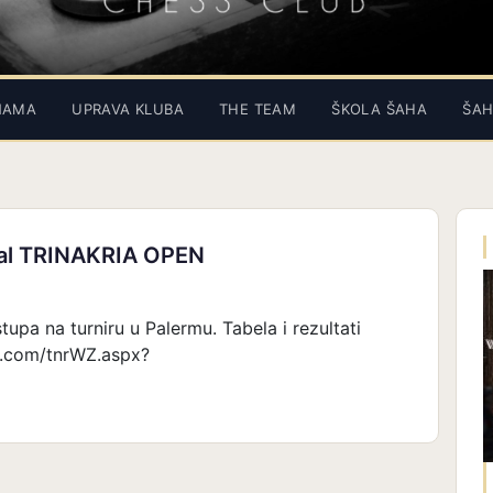
NAMA
UPRAVA KLUBA
THE TEAM
ŠKOLA ŠAHA
ŠAH
ival TRINAKRIA OPEN
tupa na turniru u Palermu. Tabela i rezultati
ts.com/tnrWZ.aspx?