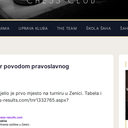
NAMA
UPRAVA KLUBA
THE TEAM
ŠKOLA ŠAHA
ŠAH
rnir povodom pravoslavnog
lio je prvo mjesto na turniru u Zenici. Tabela i
ess-results.com/tnr1332765.aspx?