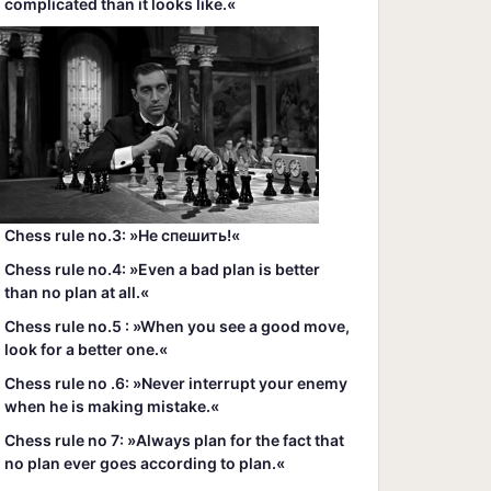
complicated than it looks like.«
Chess rule no.3: »Hе спешить!«
Chess rule no.4: »Even a bad plan is better
than no plan at all.«
Chess rule no.5 : »When you see a good move,
look for a better one.«
Chess rule no .6: »Never interrupt your enemy
when he is making mistake.«
Chess rule no 7: »Always plan for the fact that
no plan ever goes according to plan.«