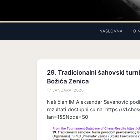
NASLOVNA
O 
29. Tradicionalni šahovski tu
Božića Zenica
17 JANUARA, 2026
Naš član IM Aleksandar Savanović podije
rezultati dostupni su na: https://s1.ch
lan=1&SNode=S0