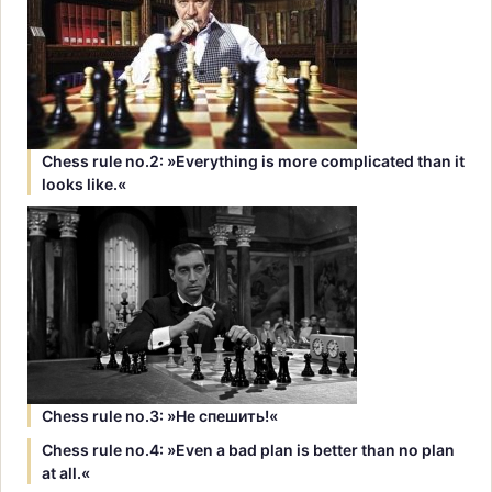
Chess rule no.2: »Everything is more complicated than it
looks like.«
Chess rule no.3: »Hе спешить!«
Chess rule no.4: »Even a bad plan is better than no plan
at all.«