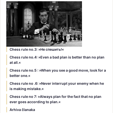
Chess rule no.3: »Hе спешить!«
Chess rule no.4: »Even a bad plan is better than no plan
at all.«
Chess rule no.5 : »When you see a good move, look for a
better one.«
Chess rule no .6: »Never interrupt your enemy when he
is making mistake.«
Chess rule no 7: »Always plan for the fact that no plan
ever goes according to plan.«
Arhiva članaka